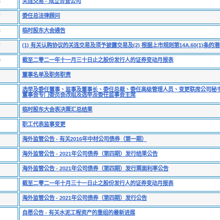
5
关连交易 - 成立合营公司
7
委任总法律顾问
3
临时股东大会通告
7
(1) 有关认购协议的关连交易及须予披露交易及(2) 根据上市规则第14A.60(1)条
9
截至二零二一年十一月三十日止之股份发行人的证券变动月报表
董事名单及职务职责
选举及委任董事、监事及董事长、委任总裁、委任高级管理人员、变更联席公司秘
董事会专门委员会改组及选举及委任监事会主席
临时股东大会表决票汇总结果
职工代表监事变更
海外监管公告 - 有关2016年中材公司债券（第一期）
海外监管公告 - 2021年公司债券（第四期）发行结果公告
海外监管公告 - 2021年公司债券（第四期）发行票面利率公告
截至二零二一年十月三十一日止之股份发行人的证券变动月报表
海外监管公告 - 2021年公司债券（第四期）发行公告
自愿公告 - 有关水泥工程资产的重组的最新进展