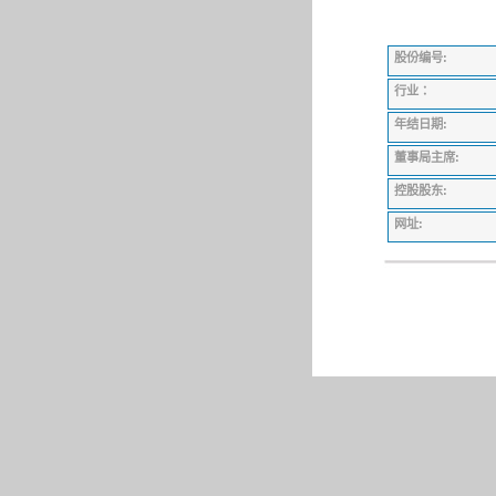
股份编号:
行业：
年结日期:
董事局主席:
控股股东:
网址: